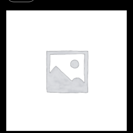
Congélateur bahut
0,00
€
HT |
0,00
€
TVAC