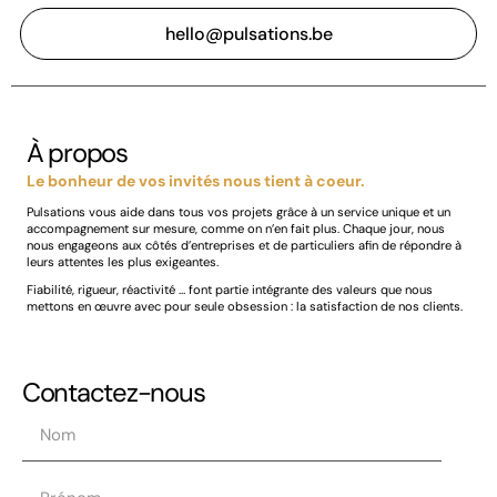
Frigo bahut
0,00
€
HT |
0,00
€
TVAC
Réserver