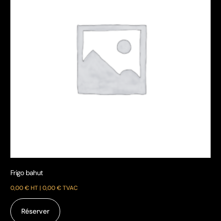
Chauffage mobile à air pulsé
0,00
€
HT |
0,00
€
TVAC
Réserver