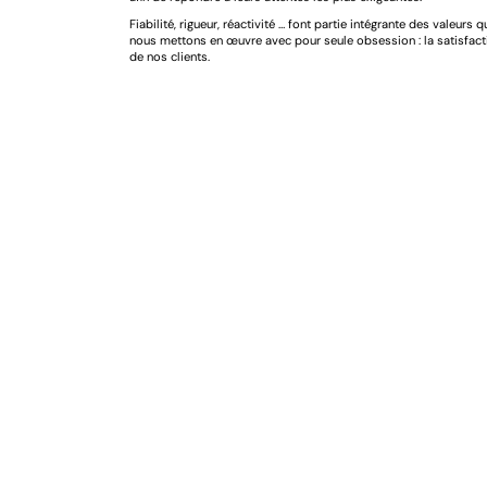
Chauff
0,00
€
Ré