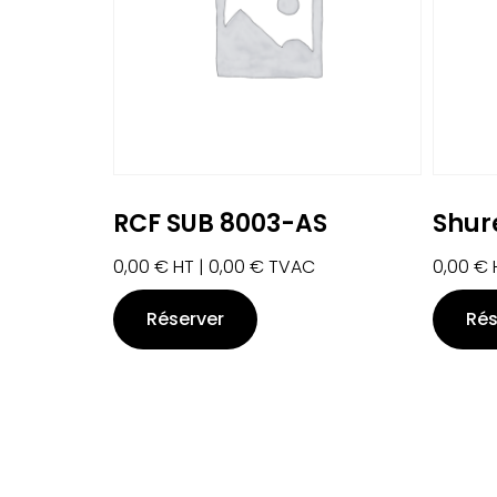
RCF SUB 8003-AS
Shur
0,00
€
HT |
0,00
€
TVAC
0,00
€
Réserver
Rés