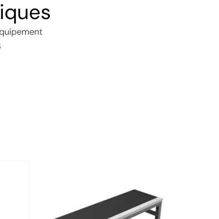
iques
quipement
6