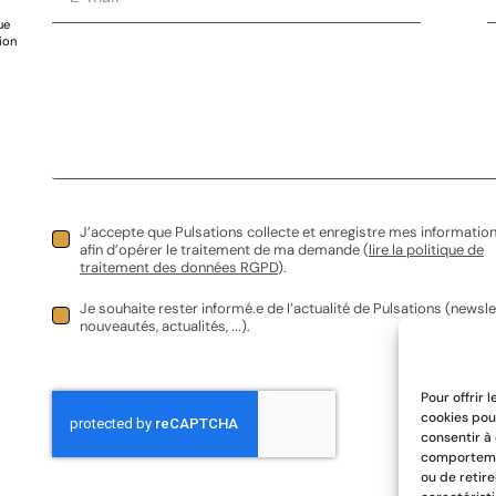
age mobile à air pulsé
Congélateur bahut
J’accepte que Pulsations collecte et enregistre mes informatio
HT |
0,00
€
TVAC
0,00
€
HT |
0,00
€
TVAC
afin d’opérer le traitement de ma demande (
lire la politique de
traitement des données RGPD
).
Je souhaite rester informé.e de l’actualité de Pulsations (newsle
server
Réserver
Vinâve, 23 – 4651 
+32 494 92 84 88
nouveautés, actualités, ...).
Pour offrir 
cookies pou
consentir à
comportemen
ou de retir