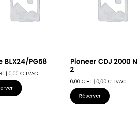
e BLX24/PG58
Pioneer CDJ 2000 
2
HT |
0,00
€
TVAC
0,00
€
HT |
0,00
€
TVAC
erver
Réserver