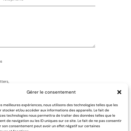
Frigo bahut
Parasol ch
ns
0,00
€
HT |
0,00
€
TVAC
0,00
€
HT 
tters,
Réserver
Réser
Herve
hello@pulsations.be
Gérer le consentement
Envoyer
les meilleures expériences, nous utilisons des technologies telles que les
r stocker et/ou accéder aux informations des appareils. Le fait de
 ces technologies nous permettra de traiter des données telles que le
t de navigation ou les ID uniques sur ce site. Le fait de ne pas consentir
er son consentement peut avoir un effet négatif sur certaines