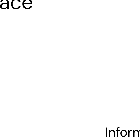
face
Infor