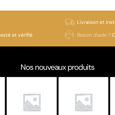
Livraison et inst
testé et vérifié
Besoin d'aide ?
C