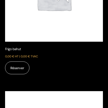
Chauffage mobile à air pulsé
0,00
€
HT |
0,00
€
TVAC
Réserver