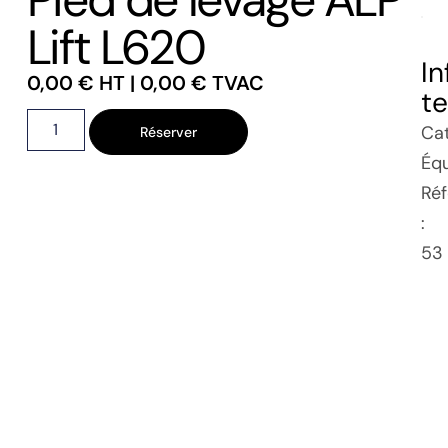
Lift L620
I
0,00
€
HT |
0,00
€
TVAC
t
Cat
Réserver
Éq
Ré
:
53