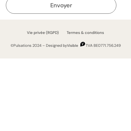
Envoyer
Vie privée (RGPD) Termes & conditions
©Pulsations 2024 – Designed by
TVA BE0771.756.249
Visible
+32 494 92 84 88
Vinâve, 23 – 4651 Herve
hello@pulsations.be