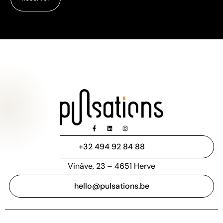
Congélateur bahut
0,00
€
HT |
0,00
€
TVAC
Réserver