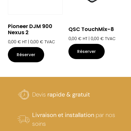
Pioneer DJM 900
QSC TouchMix-8
Nexus 2
0,00
€
HT |
0,00
€
TVAC
0,00
€
HT |
0,00
€
TVAC
Réserver
Réserver
Devis
rapide & gratuit
Livraison et installation
par nos
soins