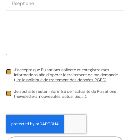
Frigo bahut
J’accepte que Pulsations collecte et enregistre mes
informations afin d’opérer le traitement de ma demande
(
lire la politique de traitement des données RGPD
).
0,00
€
HT |
0,00
€
TVAC
Je souhaite rester informé.e de l’actualité de Pulsations
(newsletters, nouveautés, actualités, ...).
Réserver