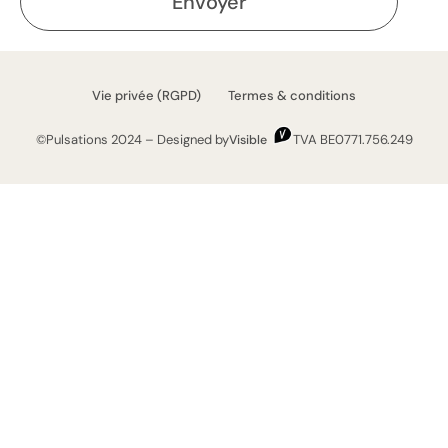
Envoyer
Vie privée (RGPD) Termes & conditions
©Pulsations 2024 – Designed by
TVA BE0771.756.249
Visible
+32 494 92 84 88
Vinâve, 23 – 4651 Herve
hello@pulsations.be