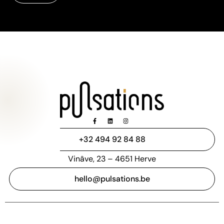
Congélateur bahut
0,00
€
HT |
0,00
€
TVAC
Réserver