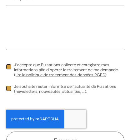
Frigo bahut
J’accepte que Pulsations collecte et enregistre mes
informations afin d’opérer le traitement de ma demande
(
lire la politique de traitement des données RGPD
).
0,00
€
HT |
0,00
€
TVAC
Je souhaite rester informé.e de l’actualité de Pulsations
(newsletters, nouveautés, actualités, ...).
Réserver