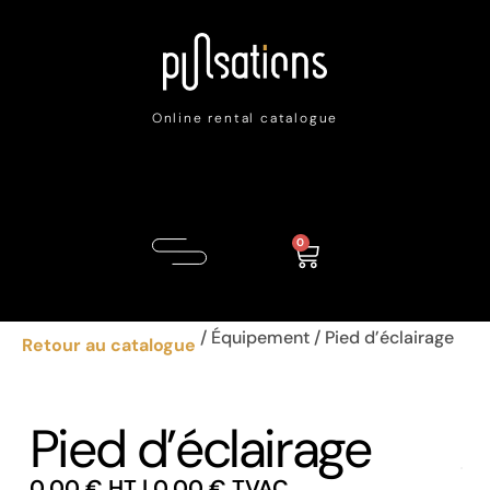
Online rental catalogue
0
/
Équipement
/ Pied d’éclairage
Retour au catalogue
Pied d’éclairage
0,00
€
HT |
0,00
€
TVAC