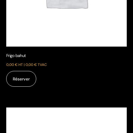
Chauffage mobile à air pulsé
0,00
€
HT |
0,00
€
TVAC
Réserver