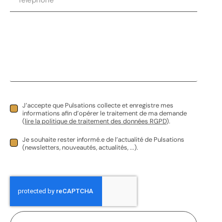
Frigo bahut
J’accepte que Pulsations collecte et enregistre mes
informations afin d’opérer le traitement de ma demande
(
lire la politique de traitement des données RGPD
).
0,00
€
HT |
0,00
€
TVAC
Je souhaite rester informé.e de l’actualité de Pulsations
(newsletters, nouveautés, actualités, ...).
Réserver