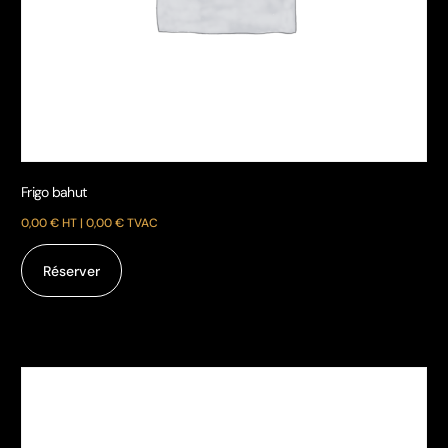
Chauffage mobile à air pulsé
0,00
€
HT |
0,00
€
TVAC
Réserver