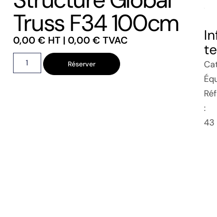
Truss F34 100cm
I
0,00
€
HT |
0,00
€
TVAC
t
Cat
Réserver
Éq
Ré
:
43