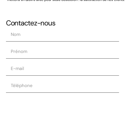
Chauffage mobile à air pulsé
0,00
€
HT |
0,00
€
TVAC
Réserver