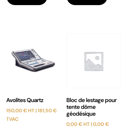
Avolites Quartz
Bloc de lestage pour
tente dôme
150,00
€
HT |
181,50
€
géodésique
TVAC
0,00
€
HT |
0,00
€