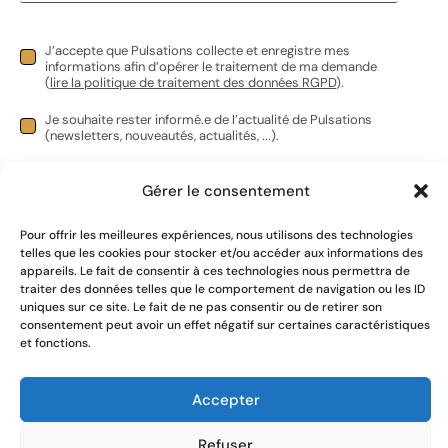
J’accepte que Pulsations collecte et enregistre mes
informations afin d’opérer le traitement de ma demande
(
lire la politique de traitement des données RGPD
).
Je souhaite rester informé.e de l’actualité de Pulsations
(newsletters, nouveautés, actualités, ...).
Gérer le consentement
Pour offrir les meilleures expériences, nous utilisons des technologies
telles que les cookies pour stocker et/ou accéder aux informations des
appareils. Le fait de consentir à ces technologies nous permettra de
Envoyer
traiter des données telles que le comportement de navigation ou les ID
uniques sur ce site. Le fait de ne pas consentir ou de retirer son
consentement peut avoir un effet négatif sur certaines caractéristiques
et fonctions.
Congélateur bahut
Vie privée (RGPD) Termes & conditions
Accepter
0,00
€
HT |
0,00
€
TVAC
©Pulsations 2024 – Designed by
TVA BE0771.756.249
Visible
Refuser