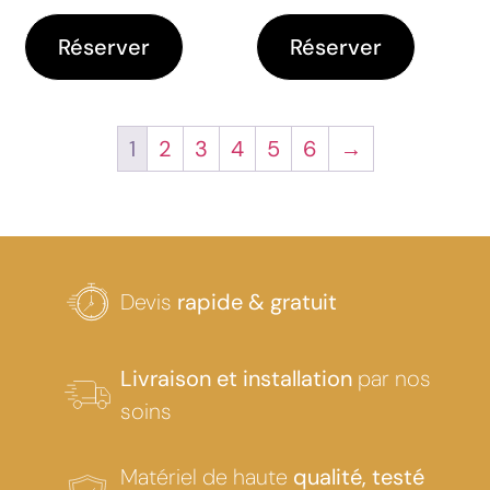
Réserver
Réserver
1
2
3
4
5
6
→
Devis
rapide & gratuit
Livraison et installation
par nos
soins
Matériel de haute
qualité, testé